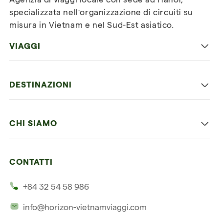
specializzata nell’organizzazione di circuiti su
misura in Vietnam e nel Sud-Est asiatico.
VIAGGI
Viaggio classico in Vietnam
DESTINAZIONI
Vietnam con bambini
Vietnam
Luna di miele in Vietnam
CHI SIAMO
Cambogia
Avventura in Vietnam
Le nostre 4 garanzie
Laos
Vietnam e Cambogia
CONTATTI
I nostri clienti
Thailandia
Multi paesi
+84 32 54 58 986
La nostra filosofia
Viaggio multi-paese
info@horizon-vietnamviaggi.com
Viaggio responsabile