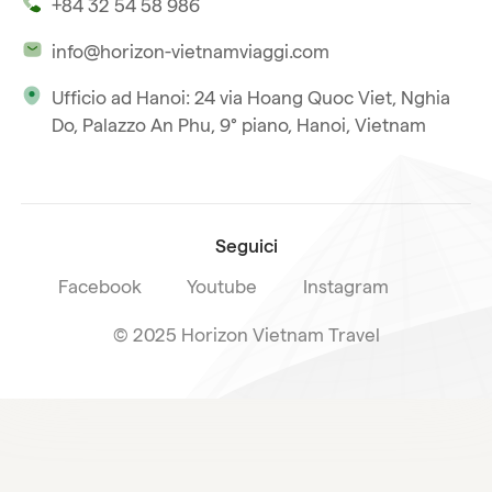
+84 32 54 58 986
La nostra filosofia
Viaggio multi-paese
info@horizon-vietnamviaggi.com
Viaggio responsabile
Ufficio ad Hanoi: 24 via Hoang Quoc Viet, Nghia
La nostra licenza internazionale
Do, Palazzo An Phu, 9° piano, Hanoi, Vietnam
Iscriviti alla nostra
Condizioni di vendita
newsletter
Seguici
Facebook
Youtube
Instagram
© 2025 Horizon Vietnam Travel