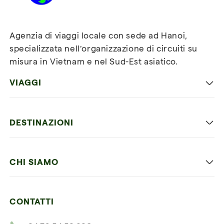
Agenzia di viaggi locale con sede ad Hanoi,
specializzata nell’organizzazione di circuiti su
misura in Vietnam e nel Sud-Est asiatico.
VIAGGI
Viaggio classico in Vietnam
DESTINAZIONI
Vietnam con bambini
Vietnam
Luna di miele in Vietnam
CHI SIAMO
Cambogia
Avventura in Vietnam
Le nostre 4 garanzie
Laos
Vietnam e Cambogia
CONTATTI
I nostri clienti
Thailandia
Multi paesi