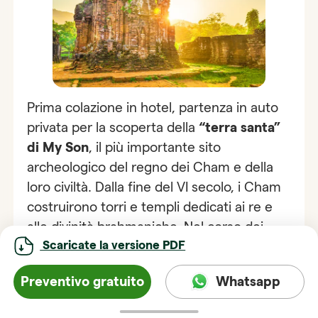
Prima colazione in hotel, partenza in auto
privata per la scoperta della
“terra santa”
di My Son
, il più importante sito
archeologico del regno dei Cham e della
loro civiltà. Dalla fine del VI secolo, i Cham
costruirono torri e templi dedicati ai re e
alle divinità brahmaniche. Nel corso dei
Scaricate la versione PDF
secoli MY SON divenne il centro religioso e
politico, e in seguito la capitale del regno
Preventivo gratuito
Whatsapp
Cham.