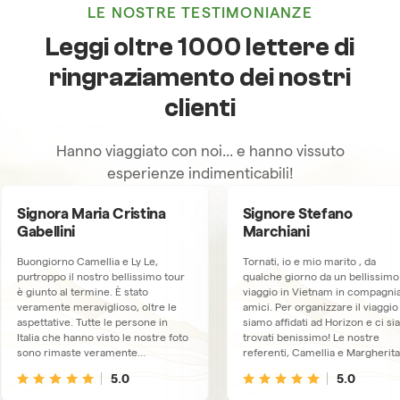
LE NOSTRE TESTIMONIANZE
Leggi oltre 1000 lettere di
ringraziamento dei nostri
clienti
Hanno viaggiato con noi... e hanno vissuto
esperienze indimenticabili!
Signora Maria Cristina
Signore Stefano
Gabellini
Marchiani
Buongiorno Camellia e Ly Le,
Tornati, io e mio marito , da
purtroppo il nostro bellissimo tour
qualche giorno da un bellissimo
è giunto al termine. È stato
viaggio in Vietnam in compagnia
veramente meraviglioso, oltre le
amici. Per organizzare il viaggio
aspettative. Tutte le persone in
siamo affidati ad Horizon e ci s
Italia che hanno visto le nostre foto
trovati benissimo! Le nostre
sono rimaste veramente
referenti, Camellia e Margherita,
impressionate dalla bellezza del
sono sempre dimostrate
5.0
5.0
vostro paese e saremo lieto di
disponibili, gentilissime e
suggerire i vostri servizi, nel caso
premurose. Gli spostamenti e i