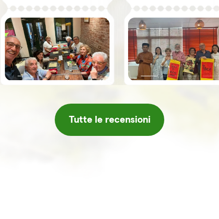
decidessero di optare per questo
pernottamenti sono stati ottimi, 
viaggio. Ci siamo trovati molto
guide e gli autisti, sono stati 3 a
bene con tutto: guide, alberghi,
seconda della zona che stavam
scelta del percorso e naturalmente
visitando, si sono sempre rivelat
con voi. I Vietnamiti sono un
all’altezza delle nostre aspettati
popolo veramente cortese!
il fatto che le guide, Giuseppe, 
Sempre grazie per il vostro
Leo, parlassero italiano è stato 
interessamento. Ci sentiremo
valore aggiunto. Arrivati ad Hanoi
anche dopo il nostro ritorno. Un
team di Horizon ci ha accolti co
abbraccio. Gentilissima Camelia
una serie di iniziative, tè e frutta
come ultimo del gruppo mi unisco
fresca, breve concerto di musi
coi ringraziamenti e la
tradizionale, massaggio ecc. ch
soddisfazione mia e di mia moglie
ha fatto sentire davvero coccola
Silvana, di aver fatto una vacanza
grazie!! Se dovessi tornare in
Tutte le recensioni
strepitosa che ci ha fatto capire
Vietnam non esiterei a rivolger
tante cose del meraviglioso popolo
nuovamente ad Horizon e/o
Vietnamita e delle proposte e
comunque lo consiglierò
curiosità della Horizon. Un grazie
sicuramente a amici o conoscen
particolare alle 2 giovani Son e
Mimi sempre attente e premurose
poi Giuseppe che ci ha coinvolto in
storia e filosofia veramente tutti
bravi. Per terminare questi
ringraziamenti non ci si può
dimenticare degli autisti per la loro
professionalità. Grazie ancora a Lei