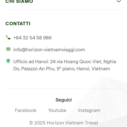
CHI SIAMO
Cambogia
Avventura in Vietnam
Le nostre 4 garanzie
Laos
Vietnam e Cambogia
CONTATTI
I nostri clienti
Thailandia
Multi paesi
+84 32 54 58 986
La nostra filosofia
Viaggio multi-paese
info@horizon-vietnamviaggi.com
Viaggio responsabile
Ufficio ad Hanoi: 24 via Hoang Quoc Viet, Nghia
La nostra licenza internazionale
Do, Palazzo An Phu, 9° piano, Hanoi, Vietnam
Iscriviti alla nostra
Condizioni di vendita
newsletter
Seguici
Facebook
Youtube
Instagram
© 2025 Horizon Vietnam Travel