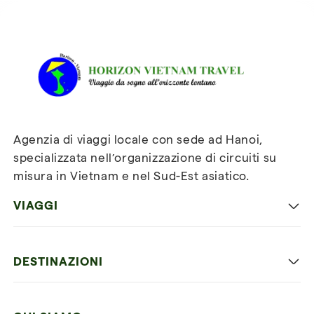
e alle sue collaboratrici non
Recensioni su Horizon
mancherà il battage pubblicitario
per Horizon. Chiudo ringraziando
Vietnam Travel
Cristina per la gentilezza e
competenza. Torno a casa felice e
sereno 👏👏👏🌆🌆🌆👍👍👍😘😘😘
🥑🥥🍋‍🟩
Agenzia di viaggi locale con sede ad Hanoi,
specializzata nell’organizzazione di circuiti su
misura in Vietnam e nel Sud-Est asiatico.
VIAGGI
Viaggio classico in Vietnam
DESTINAZIONI
Vietnam con bambini
Vietnam
Luna di miele in Vietnam