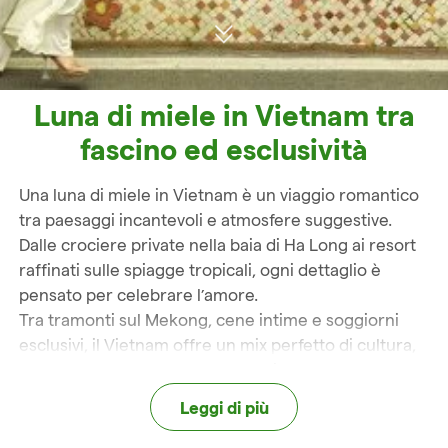
Luna di miele in Vietnam tra
fascino ed esclusività
Una luna di miele in Vietnam è un viaggio romantico
tra paesaggi incantevoli e atmosfere suggestive.
Dalle crociere private nella baia di Ha Long ai resort
raffinati sulle spiagge tropicali, ogni dettaglio è
pensato per celebrare l’amore.
Tra tramonti sul Mekong, cene intime e soggiorni
esclusivi, il Vietnam offre un mix perfetto di cultura,
relax e avventura dolce. Un’esperienza elegante e su
misura, pensata per creare ricordi preziosi da
Leggi di più
condividere per sempre.