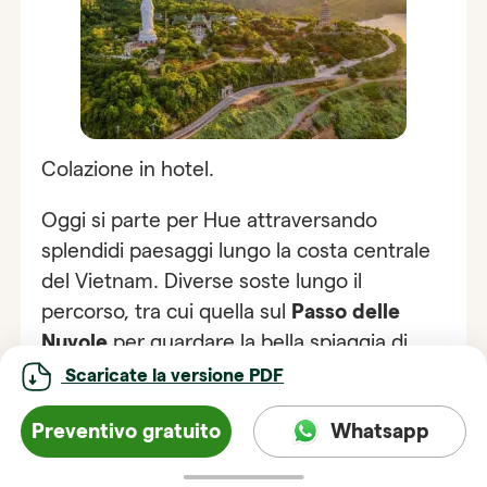
Colazione in hotel.
Oggi si parte per Hue attraversando
splendidi paesaggi lungo la costa centrale
del Vietnam. Diverse soste lungo il
percorso, tra cui quella sul
Passo delle
Nuvole
per guardare la bella spiaggia di
Lang Co, una delle più belle penisole del
Scaricate la versione PDF
Vietnam, una delle più belle penisole del
Preventivo gratuito
Whatsapp
Vietnam e la laguna di Lap An; la città di Da
Nang, dove si possono la
Pagoda di Linh