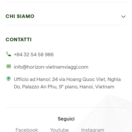
Vietnam con bambini
Vietnam
Luna di miele in Vietnam
CHI SIAMO
Cambogia
Avventura in Vietnam
Le nostre 4 garanzie
Laos
Vietnam e Cambogia
CONTATTI
I nostri clienti
Thailandia
Multi paesi
+84 32 54 58 986
La nostra filosofia
Viaggio multi-paese
info@horizon-vietnamviaggi.com
Viaggio responsabile
Ufficio ad Hanoi: 24 via Hoang Quoc Viet, Nghia
La nostra licenza internazionale
Do, Palazzo An Phu, 9° piano, Hanoi, Vietnam
Iscriviti alla nostra
Condizioni di vendita
newsletter
Seguici
Facebook
Youtube
Instagram