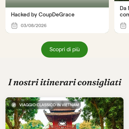
Da 
Hacked by CoupDeGrace
com
03/08/2026
Scopri di più
I nostri itinerari consigliati
VIAGGIO CLASSICO IN VIETNAM