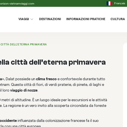
Français
orizon-vietnamviaggi.com
VIAGGI
DESTINAZIONI
INFORMAZIONI PRATICHE
CULTURA
 CITTÀ DELL’ETERNA PRIMAVERA
lla città dell’eterna primavera
na
», Dalat possiede un
clima fresco
e confortevole durante tutto
nam. Questa città di fiori, di verdi praterie, di pinete, di laghi e
il loro
viaggio di nozze
.
metri di altitudine. È un luogo ideale per le escursioni e le attività
te. La regione è un vero invito alla scoperta circondata da foreste
d’occidente
influenzata dalla colonizzazione francese fa il suo
rla con una città europea