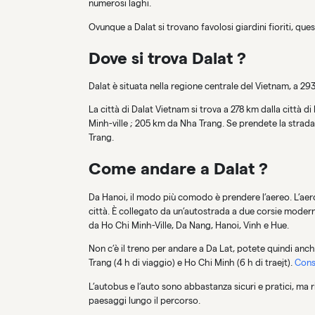
numerosi laghi.
Ovunque a Dalat si trovano favolosi giardini fioriti, que
Dove si trova Dalat ?
Dalat è situata nella regione centrale del Vietnam, a 29
La città di Dalat Vietnam si trova a 278 km dalla città d
Minh-ville ; 205 km da Nha Trang. Se prendete la strada
Trang.
Come andare a Dalat ?
Da Hanoi, il modo più comodo è prendere l’aereo. L’aero
città. È collegato da un’autostrada a due corsie modern
da Ho Chi Minh-Ville, Da Nang, Hanoi, Vinh e Hue.
Non c’è il treno per andare a Da Lat, potete quindi anc
Trang (4 h di viaggio) e Ho Chi Minh (6 h di traejt).
Consu
L’autobus e l’auto sono abbastanza sicuri e pratici, ma
paesaggi lungo il percorso.