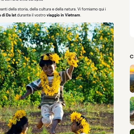
ti della storia, della cultura e della natura. Vi forniamo qui i
a di Da lat
durante il vostro
viaggio in Vietnam
.
C