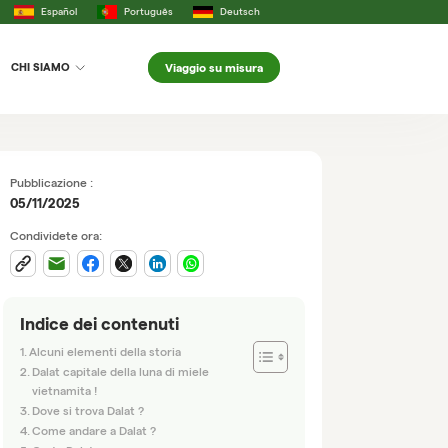
Español
Português
Deutsch
Viaggio su misura
CHI SIAMO
Pubblicazione :
05/11/2025
Condividete ora:
Indice dei contenuti
Alcuni elementi della storia
Dalat capitale della luna di miele
vietnamita !
Dove si trova Dalat ?
Come andare a Dalat ?