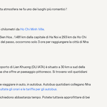
sta atmosfera ne fa uno dei luoghi più romantici !
3 chilometri da
Ho Chi Minh Ville
.
i Bien Hoa ; 1.481 km dalla capitale di Ha Noi e 293 km da Ho Chi
 del passo, occorrono solo 3 ore per raggiungere la città di Nha
porto di Lien Khuong (DLI IATA) è situato a 30 km a sud della
a che offre un paesaggio pittoresco. Si trovano voli quotidiani
he viaggiare in auto, in autobus. Autobus quotidiani collegano Nha
ltate gli orari e le tariffe per gli autobus.
 richiedono abbastanza tempo. Potete tuttavia approfittare di bei