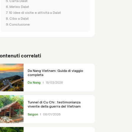
Carta Dalat
Meteo Dalat
10 idee di visite e attività a Dalat
Cibo a Dalat
Conclusione
ontenuti correlati
Da Nang Vietnam: Guida di viaggio
completa
Da Nang
18/03/2026
Tunnel di Cu Chi : testimonianza
vivente della guerra del Vietnam
Saigon
08/01/2026