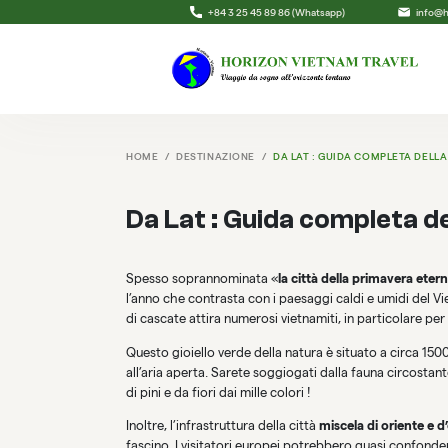
+84 3 25 45 89 86 (Whatsapp)
info@h
HOME
DESTINAZIONE
DA LAT : GUIDA COMPLETA DELLA
Da Lat : Guida completa de
Spesso soprannominata «
la città della primavera eter
l’anno che contrasta con i paesaggi caldi e umidi del Viet
di cascate attira numerosi vietnamiti, in particolare per 
Questo gioiello verde della natura è situato a circa 1500 
all’aria aperta. Sarete soggiogati dalla fauna circostan
di pini e da fiori dai mille colori !
Inoltre, l’infrastruttura della città
miscela di oriente e 
fascino. I visitatori europei potrebbero quasi confonde