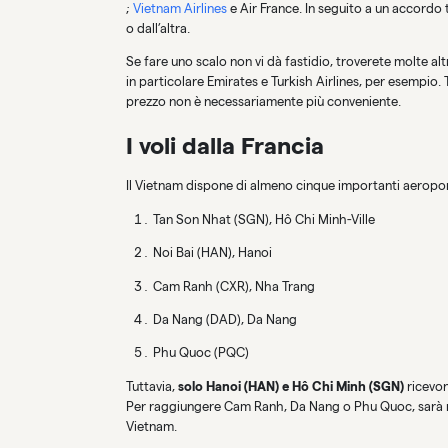
;
Vietnam Airlines
e Air France. In seguito a un accordo 
o dall’altra.
Se fare uno scalo non vi dà fastidio, troverete molte a
in particolare Emirates e Turkish Airlines, per esempio. T
prezzo non è necessariamente più conveniente.
I voli dalla Francia
Il Vietnam dispone di almeno cinque importanti aeroport
Tan Son Nhat (SGN), Hô Chi Minh-Ville
Noi Bai (HAN), Hanoi
Cam Ranh (CXR), Nha Trang
Da Nang (DAD), Da Nang
Phu Quoc (PQC)
Tuttavia,
solo
Hanoi (HAN) e Hô Chi Minh (SGN)
ricevo
Per raggiungere Cam Ranh, Da Nang o Phu Quoc, sarà ne
Vietnam.