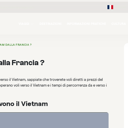
Français
orizon-vietnamviaggi.com
VIAGGI
DESTINAZIONI
INFORMAZIONI PRATICHE
CULTURA
NAM DALLA FRANCIA ?
lla Francia ?
rso il Vietnam, sappiate che troverete voli diretti a prezzi del
perano voli verso il Vietnam e i tempi di percorrenza da e verso i
vono il Vietnam