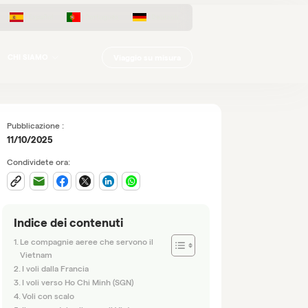
Español
Português
Deutsch
Viaggio su misura
CHI SIAMO
Pubblicazione :
11/10/2025
Condividete ora:
Indice dei contenuti
Le compagnie aeree che servono il
Vietnam
I voli dalla Francia
I voli verso Ho Chi Minh (SGN)
Voli con scalo