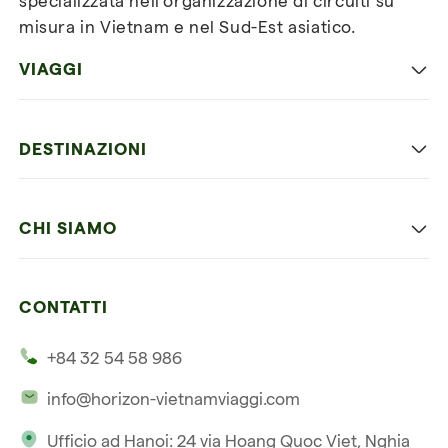
specializzata nell’organizzazione di circuiti su
misura in Vietnam e nel Sud-Est asiatico.
VIAGGI
Viaggio classico in Vietnam
DESTINAZIONI
Vietnam con bambini
Vietnam
Luna di miele in Vietnam
CHI SIAMO
Cambogia
Avventura in Vietnam
Le nostre 4 garanzie
Laos
Vietnam e Cambogia
CONTATTI
I nostri clienti
Thailandia
Multi paesi
+84 32 54 58 986
La nostra filosofia
Viaggio multi-paese
info@horizon-vietnamviaggi.com
Viaggio responsabile
Ufficio ad Hanoi: 24 via Hoang Quoc Viet, Nghia