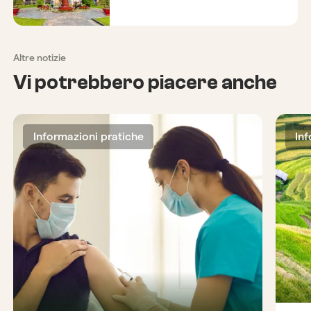
Altre notizie
Vi potrebbero piacere anche
Informazioni pratiche
In