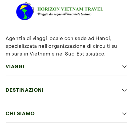
Agenzia di viaggi locale con sede ad Hanoi,
specializzata nell’organizzazione di circuiti su
misura in Vietnam e nel Sud-Est asiatico.
VIAGGI
Viaggio classico in Vietnam
DESTINAZIONI
Vietnam con bambini
Vietnam
Luna di miele in Vietnam
CHI SIAMO
Cambogia
Avventura in Vietnam
Le nostre 4 garanzie