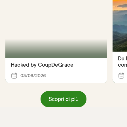
Da 
Hacked by CoupDeGrace
com
03/08/2026
Scopri di più