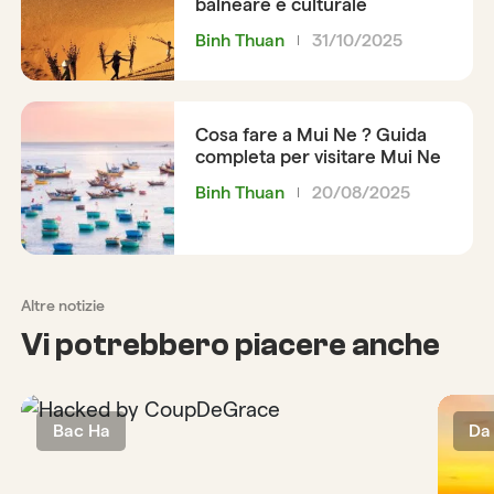
balneare e culturale
Binh Thuan
31/10/2025
Cosa fare a Mui Ne ? Guida
completa per visitare Mui Ne
Binh Thuan
20/08/2025
Altre notizie
Vi potrebbero piacere anche
Bac Ha
Da