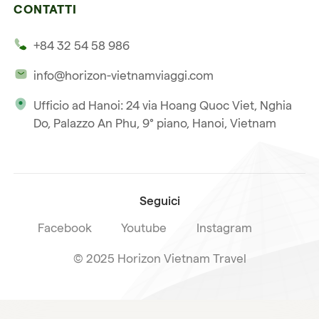
Laos
Vietnam e Cambogia
CONTATTI
I nostri clienti
Thailandia
Multi paesi
+84 32 54 58 986
La nostra filosofia
Viaggio multi-paese
info@horizon-vietnamviaggi.com
Viaggio responsabile
Ufficio ad Hanoi: 24 via Hoang Quoc Viet, Nghia
La nostra licenza internazionale
Do, Palazzo An Phu, 9° piano, Hanoi, Vietnam
Iscriviti alla nostra
Condizioni di vendita
newsletter
Seguici
Facebook
Youtube
Instagram
© 2025 Horizon Vietnam Travel