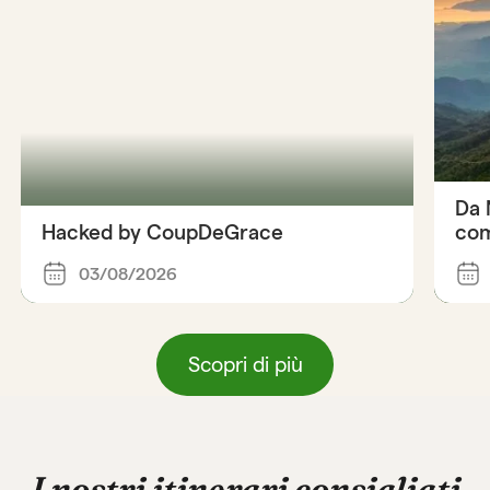
Da 
Hacked by CoupDeGrace
com
03/08/2026
Scopri di più
I nostri itinerari consigliati