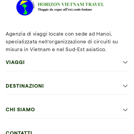
Agenzia di viaggi locale con sede ad Hanoi,
specializzata nell’organizzazione di circuiti su
misura in Vietnam e nel Sud-Est asiatico.
VIAGGI
Viaggio classico in Vietnam
DESTINAZIONI
Vietnam con bambini
Vietnam
Luna di miele in Vietnam
CHI SIAMO
Cambogia
Avventura in Vietnam
Le nostre 4 garanzie
Laos
Vietnam e Cambogia
CONTATTI