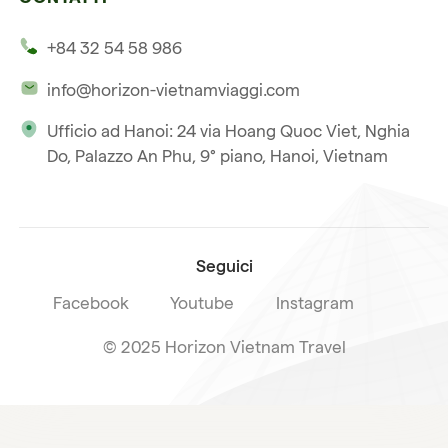
I nostri clienti
Thailandia
Multi paesi
+84 32 54 58 986
La nostra filosofia
Viaggio multi-paese
info@horizon-vietnamviaggi.com
Viaggio responsabile
Ufficio ad Hanoi: 24 via Hoang Quoc Viet, Nghia
La nostra licenza internazionale
Do, Palazzo An Phu, 9° piano, Hanoi, Vietnam
Iscriviti alla nostra
Condizioni di vendita
newsletter
Seguici
Facebook
Youtube
Instagram
© 2025 Horizon Vietnam Travel