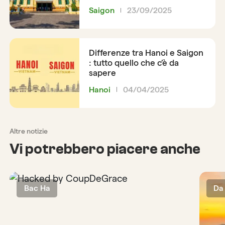
Saigon
23/09/2025
Differenze tra Hanoi e Saigon
: tutto quello che c’è da
sapere
Hanoi
04/04/2025
Altre notizie
Vi potrebbero piacere anche
Bac Ha
Da