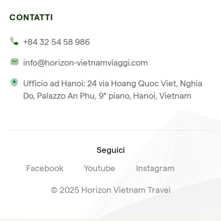
Le nostre 4 garanzie
Laos
Vietnam e Cambogia
CONTATTI
I nostri clienti
Thailandia
Multi paesi
+84 32 54 58 986
La nostra filosofia
Viaggio multi-paese
info@horizon-vietnamviaggi.com
Viaggio responsabile
Ufficio ad Hanoi: 24 via Hoang Quoc Viet, Nghia
La nostra licenza internazionale
Do, Palazzo An Phu, 9° piano, Hanoi, Vietnam
Iscriviti alla nostra
Condizioni di vendita
newsletter
Seguici
Facebook
Youtube
Instagram
© 2025 Horizon Vietnam Travel