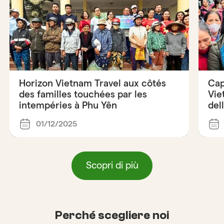
Horizon Vietnam Travel aux côtés
Cap
des familles touchées par les
Vie
intempéries à Phu Yên
del
01/12/2025
Scopri di più
Perché scegliere noi