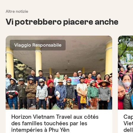
Altre notizie
Vi potrebbero piacere anche
Viaggio Responsabile
Vi
Horizon Vietnam Travel aux côtés
Cap
des familles touchées par les
Vie
intempéries à Phu Yên
del