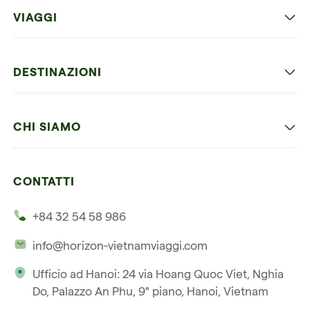
VIAGGI
Viaggio classico in Vietnam
DESTINAZIONI
Vietnam con bambini
Vietnam
Luna di miele in Vietnam
CHI SIAMO
Cambogia
Avventura in Vietnam
Le nostre 4 garanzie
Laos
Vietnam e Cambogia
CONTATTI
I nostri clienti
Thailandia
Multi paesi
+84 32 54 58 986
La nostra filosofia
Viaggio multi-paese
info@horizon-vietnamviaggi.com
Viaggio responsabile
Ufficio ad Hanoi: 24 via Hoang Quoc Viet, Nghia
La nostra licenza internazionale
Do, Palazzo An Phu, 9° piano, Hanoi, Vietnam
Iscriviti alla nostra