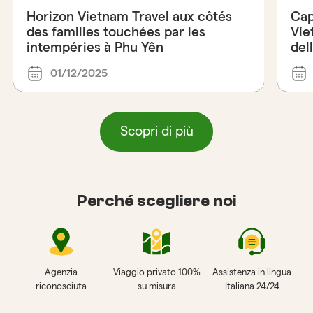
Horizon Vietnam Travel aux côtés
Cap
des familles touchées par les
Vie
intempéries à Phu Yên
del
01/12/2025
Scopri di più
Perché scegliere noi
Agenzia
Viaggio privato 100%
Assistenza in lingua
riconosciuta
su misura
Italiana 24/24