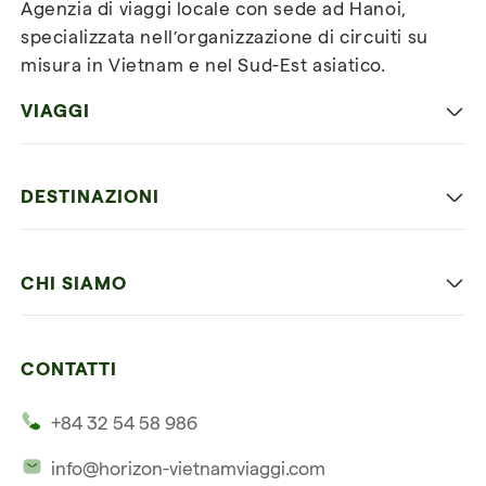
Agenzia di viaggi locale con sede ad Hanoi,
specializzata nell’organizzazione di circuiti su
misura in Vietnam e nel Sud-Est asiatico.
VIAGGI
Viaggio classico in Vietnam
DESTINAZIONI
Vietnam con bambini
Vietnam
Luna di miele in Vietnam
CHI SIAMO
Cambogia
Avventura in Vietnam
Le nostre 4 garanzie
Laos
Vietnam e Cambogia
CONTATTI
I nostri clienti
Thailandia
Multi paesi
+84 32 54 58 986
La nostra filosofia
Viaggio multi-paese
info@horizon-vietnamviaggi.com
Viaggio responsabile