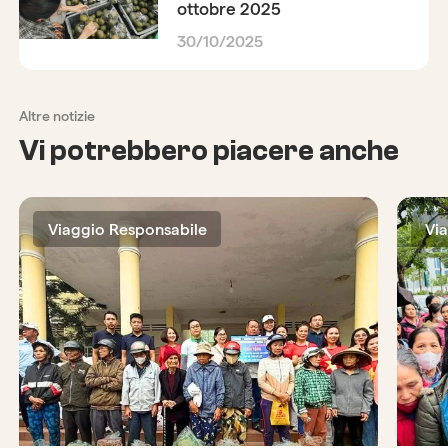
ottobre 2025
30/10/2025
Altre notizie
Vi potrebbero piacere anche
Viaggio Responsabile
Vi