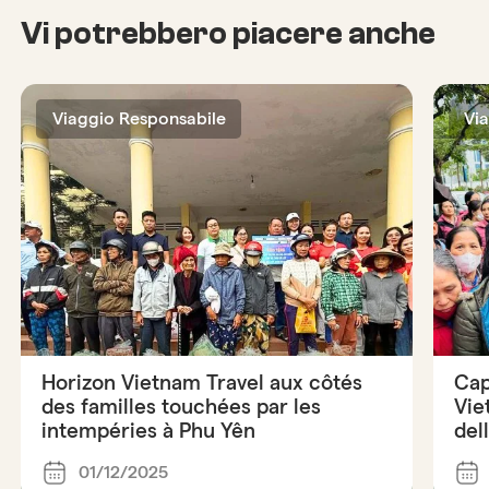
Vi potrebbero piacere anche
Viaggio Responsabile
Vi
Horizon Vietnam Travel aux côtés
Cap
des familles touchées par les
Vie
intempéries à Phu Yên
del
01/12/2025