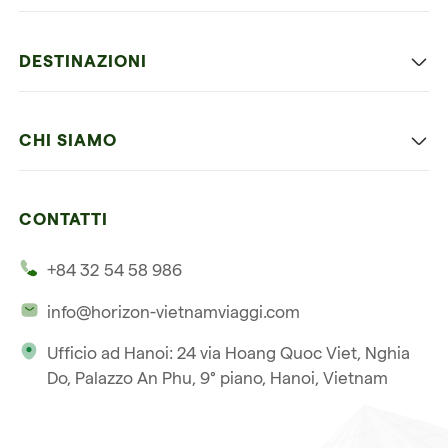
Viaggio classico in Vietnam
DESTINAZIONI
Vietnam con bambini
Vietnam
Luna di miele in Vietnam
CHI SIAMO
Cambogia
Avventura in Vietnam
Le nostre 4 garanzie
Laos
Vietnam e Cambogia
CONTATTI
I nostri clienti
Thailandia
Multi paesi
+84 32 54 58 986
La nostra filosofia
Viaggio multi-paese
info@horizon-vietnamviaggi.com
Viaggio responsabile
Ufficio ad Hanoi: 24 via Hoang Quoc Viet, Nghia
La nostra licenza internazionale
Do, Palazzo An Phu, 9° piano, Hanoi, Vietnam
Iscriviti alla nostra
Condizioni di vendita
newsletter