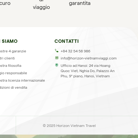
icuro
garantita
viaggio
I SIAMO
CONTATTI
l
ostre 4 garanzie
+84 32 54 58 986
tri clienti
info@horizon-vietnamviaggi.com
stra filosofia
Ufficio ad Hanoi: 24 via Hoang
Quoc Viet, Nghia Do, Palazzo An
gio responsabile
Phu, 9° piano, Hanoi, Vietnam
ostra licenza internazionale
izioni di vendita
© 2025 Horizon Vietnam Travel
r