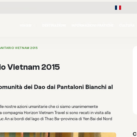
Français
orizon-vietnamviaggi.com
VIAGGI
DESTINAZIONI
INFORMAZIONI PRATICHE
CULTURA
ANITARIO VIETNAM 2015
rio Vietnam 2015
omunità dei Dao dai Pantaloni Bianchi al
elle nostre azioni umanitarie che ci siamo unanimemente
 compagnia Horizon Vietnam Travel si sono recati in visita alla
uc An ai bordi del lago di Thac Ba–provincia di Yen Bai del Nord
C