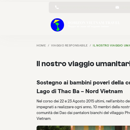
+84 3 25 45 89 86 (Whatsapp)
info@h
HOME
VIAGGIO RESPONSABILE
IL NOSTRO VIAGGIO UM
Il nostro viaggio umanita
Sostegno ai bambini poveri della c
Lago di Thac Ba – Nord Vietnam
Nel corso dei 22 e 23 Agosto 2015 ultimi, nell’ambito d
impegnati a realizzare ogni anno, 10 membri della nostra
comunità dei Dao dai pantaloni bianchi del villaggio Ph
Vietnam.