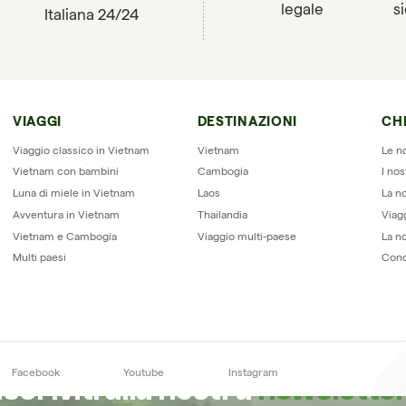
legale
s
Italiana 24/24
VIAGGI
DESTINAZIONI
CH
Recensioni su Horizon Vietnam Trave
Viaggio classico in Vietnam
Vietnam
Le n
Vietnam con bambini
Cambogia
I nos
Luna di miele in Vietnam
Laos
La no
Avventura in Vietnam
Thailandia
Viag
Vietnam e Cambogia
Viaggio multi-paese
La n
Multi paesi
Cond
Facebook
Youtube
Instagram
Iscriviti alla nostra
newslette