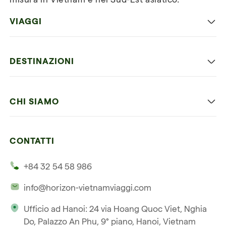
VIAGGI
Viaggio classico in Vietnam
DESTINAZIONI
Vietnam con bambini
Vietnam
Luna di miele in Vietnam
CHI SIAMO
Cambogia
Avventura in Vietnam
Le nostre 4 garanzie
Laos
Vietnam e Cambogia
CONTATTI
I nostri clienti
Thailandia
Multi paesi
+84 32 54 58 986
La nostra filosofia
Viaggio multi-paese
info@horizon-vietnamviaggi.com
Viaggio responsabile
Ufficio ad Hanoi: 24 via Hoang Quoc Viet, Nghia
La nostra licenza internazionale
Do, Palazzo An Phu, 9° piano, Hanoi, Vietnam