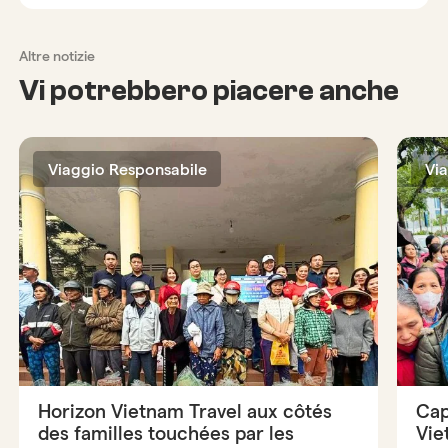
Altre notizie
Vi potrebbero piacere anche
Viaggio Responsabile
Vi
Horizon Vietnam Travel aux côtés
Cap
des familles touchées par les
Vie