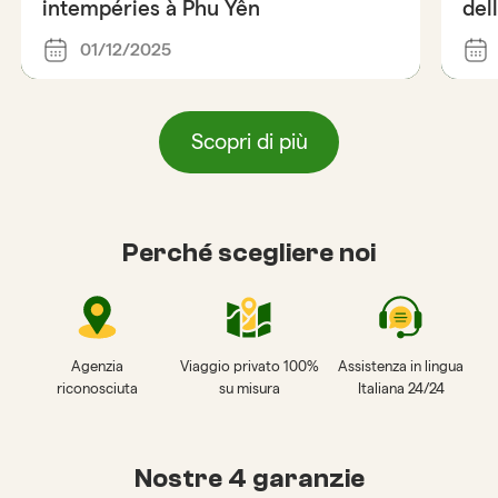
intempéries à Phu Yên
del
01/12/2025
Scopri di più
Perché scegliere noi
Agenzia
Viaggio privato 100%
Assistenza in lingua
riconosciuta
su misura
Italiana 24/24
Nostre 4 garanzie