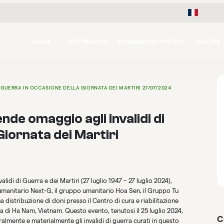
Français
orizon-vietnamviaggi.com
VIAGGI
DESTINAZIONI
INFORMAZIONI PRATICHE
CULTURA
 GUERRA IN OCCASIONE DELLA GIORNATA DEI MARTIRI 27/07/2024
de omaggio agli invalidi di
Giornata dei Martiri
alidi di Guerra e dei Martiri (27 luglio 1947 – 27 luglio 2024),
umanitario Next-G, il gruppo umanitario Hoa Sen, il Gruppo Tu
a distribuzione di doni presso il Centro di cura e riabilitazione
cia di Ha Nam, Vietnam. Questo evento, tenutosi il 25 luglio 2024,
C
almente e materialmente gli invalidi di guerra curati in questo