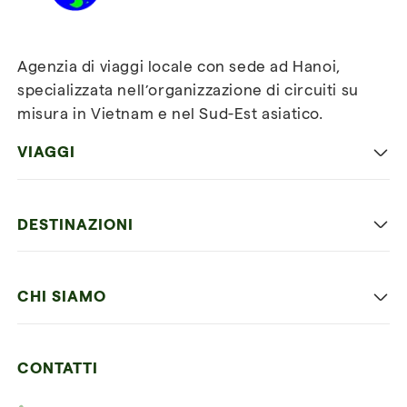
Agenzia di viaggi locale con sede ad Hanoi,
specializzata nell’organizzazione di circuiti su
misura in Vietnam e nel Sud-Est asiatico.
VIAGGI
Viaggio classico in Vietnam
DESTINAZIONI
Vietnam con bambini
Vietnam
Luna di miele in Vietnam
CHI SIAMO
Cambogia
Avventura in Vietnam
Le nostre 4 garanzie
Laos
Vietnam e Cambogia
CONTATTI
I nostri clienti
Thailandia
Multi paesi