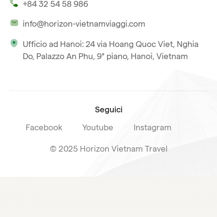
+84 32 54 58 986
La nostra filosofia
Viaggio multi-paese
info@horizon-vietnamviaggi.com
Viaggio responsabile
Ufficio ad Hanoi: 24 via Hoang Quoc Viet, Nghia
La nostra licenza internazionale
Do, Palazzo An Phu, 9° piano, Hanoi, Vietnam
Iscriviti alla nostra
Condizioni di vendita
newsletter
Seguici
Facebook
Youtube
Instagram
© 2025 Horizon Vietnam Travel