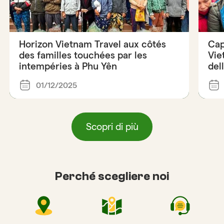
Horizon Vietnam Travel aux côtés
Cap
des familles touchées par les
Vie
intempéries à Phu Yên
del
01/12/2025
Scopri di più
Perché scegliere noi