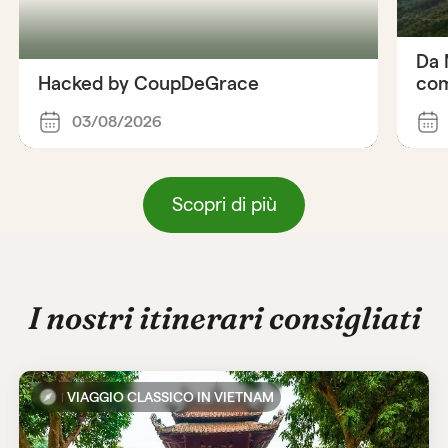
Da 
Hacked by CoupDeGrace
com
03/08/2026
Scopri di più
I nostri itinerari consigliati
VIAGGIO CLASSICO IN VIETNAM