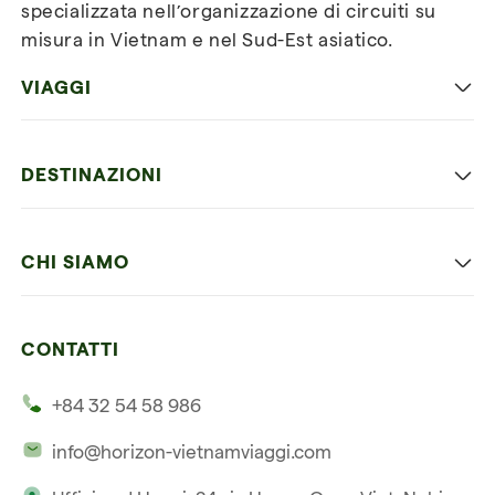
specializzata nell’organizzazione di circuiti su
misura in Vietnam e nel Sud-Est asiatico.
VIAGGI
Viaggio classico in Vietnam
DESTINAZIONI
Vietnam con bambini
Vietnam
Luna di miele in Vietnam
CHI SIAMO
Cambogia
Avventura in Vietnam
Le nostre 4 garanzie
Laos
Vietnam e Cambogia
CONTATTI
I nostri clienti
Thailandia
Multi paesi
+84 32 54 58 986
La nostra filosofia
Viaggio multi-paese
info@horizon-vietnamviaggi.com
Viaggio responsabile