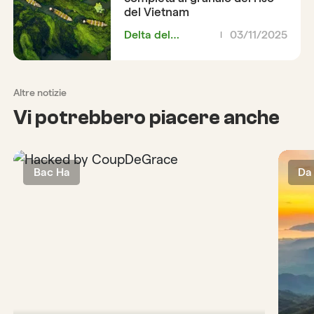
del Vietnam
Delta del
03/11/2025
Mekong
Altre notizie
Vi potrebbero piacere anche
Bac Ha
Da