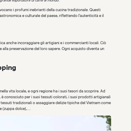
 grande esportatore di caffè al mondo.
evocano i profumi inebrianti della cucina tradizionale. Questi
stronomica e culturale del paese, riflettendo l’autenticità e il
ica anche incoraggiare gli artigiani e i commercianti locali. Ciò
e alla preservazione del loro sapere. Ogni acquisto diventa un
opping
la vita locale, e ogni regione ha i suoi tesori da scoprire. Ad
è conosciuto per i suoi tessuti colorati, i suoi prodotti artigianali
re tessuti tradizionali o assaggiare delizie tipiche del Vietnam come
Che (zuppa dolce),….