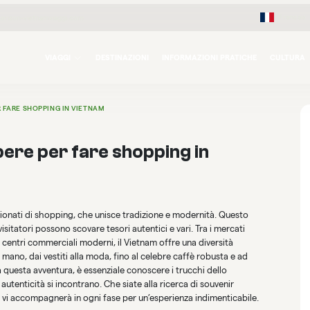
Français
orizon-vietnamviaggi.com
VIAGGI
DESTINAZIONI
INFORMAZIONI PRATICHE
CULTURA
 FARE SHOPPING IN VIETNAM
pere per fare shopping in
sionati di shopping, che unisce tradizione e modernità. Questo
sitatori possono scovare tesori autentici e vari. Tra i mercati
 i centri commerciali moderni, il Vietnam offre una diversità
a mano, dai vestiti alla moda, fino al celebre caffè robusta e ad
a questa avventura, è essenziale conoscere i trucchi dello
autenticità si incontrano. Che siate alla ricerca di souvenir
a vi accompagnerà in ogni fase per un’esperienza indimenticabile.