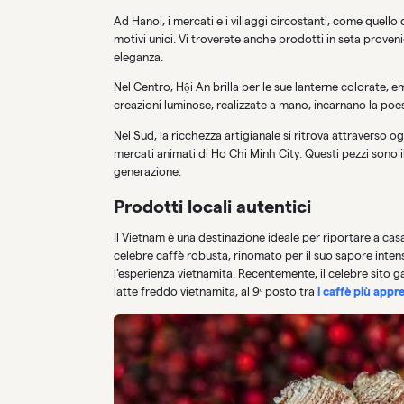
Ad Hanoi, i mercati e i villaggi circostanti, come quello
motivi unici. Vi troverete anche prodotti in seta proveni
eleganza.
Nel Centro, Hội An brilla per le sue lanterne colorate,
creazioni luminose, realizzate a mano, incarnano la poesi
Nel Sud, la ricchezza artigianale si ritrova attraverso o
mercati animati di Ho Chi Minh City. Questi pezzi sono 
generazione.
Prodotti locali autentici
Il Vietnam è una destinazione ideale per riportare a casa 
celebre caffè robusta, rinomato per il suo sapore intens
l’esperienza vietnamita. Recentemente, il celebre sito g
latte freddo vietnamita, al 9ᵉ posto tra
i caffè più appr