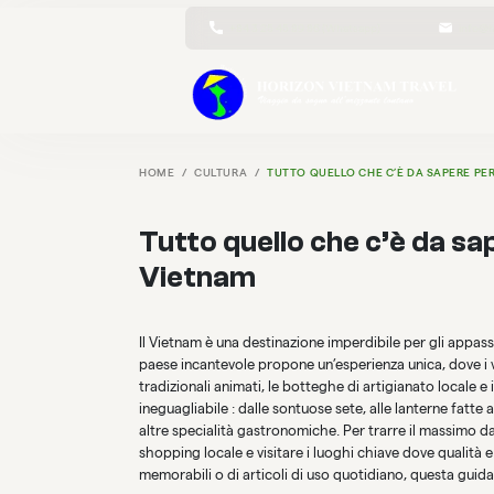
+84 3 25 45 89 86 (Whatsapp)
info@h
HOME
CULTURA
TUTTO QUELLO CHE C’È DA SAPERE PER
Tutto quello che c’è da sa
Vietnam
Il Vietnam è una destinazione imperdibile per gli appas
paese incantevole propone un’esperienza unica, dove i vi
tradizionali animati, le botteghe di artigianato locale e
ineguagliabile : dalle sontuose sete, alle lanterne fatte 
altre specialità gastronomiche. Per trarre il massimo d
shopping locale e visitare i luoghi chiave dove qualità e 
memorabili o di articoli di uso quotidiano, questa guid