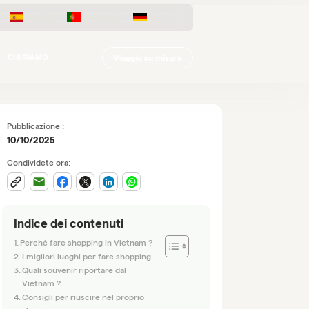
Español
Português
Deutsch
Viaggio su misura
CHI SIAMO
Pubblicazione :
10/10/2025
Condividete ora:
Indice dei contenuti
Perché fare shopping in Vietnam ?
I migliori luoghi per fare shopping
Quali souvenir riportare dal
Vietnam ?
Consigli per riuscire nel proprio