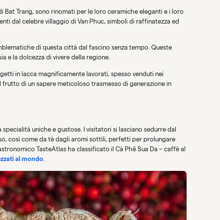
 di Bat Trang, sono rinomati per le loro ceramiche eleganti e i loro
enti dal celebre villaggio di Van Phuc, simboli di raffinatezza ed
 emblematiche di questa città dal fascino senza tempo. Queste
a e la dolcezza di vivere della regione.
ggetti in lacca magnificamente lavorati, spesso venduti nei
il frutto di un sapere meticoloso trasmesso di generazione in
specialità uniche e gustose. I visitatori si lasciano sedurre dal
o, così come da tè dagli aromi sottili, perfetti per prolungare
astronomico TasteAtlas ha classificato il Cà Phê Sua Da – caffè al
ezzati al mondo
.