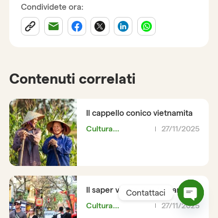
Condividete ora:
Contenuti correlati
Il cappello conico vietnamita
Cultura
27/11/2025
vietnamita
Il saper vivere dei vietnamiti
Contattaci
Cultura
27/11/2025
Open
vietnamita