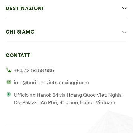
Viaggio classico in Vietnam
DESTINAZIONI
Vietnam con bambini
Vietnam
Luna di miele in Vietnam
CHI SIAMO
Cambogia
Avventura in Vietnam
Le nostre 4 garanzie
Laos
Vietnam e Cambogia
CONTATTI
I nostri clienti
Thailandia
Multi paesi
+84 32 54 58 986
La nostra filosofia
Viaggio multi-paese
info@horizon-vietnamviaggi.com
Viaggio responsabile
Ufficio ad Hanoi: 24 via Hoang Quoc Viet, Nghia
La nostra licenza internazionale
Do, Palazzo An Phu, 9° piano, Hanoi, Vietnam
Iscriviti alla nostra
Condizioni di vendita
newsletter