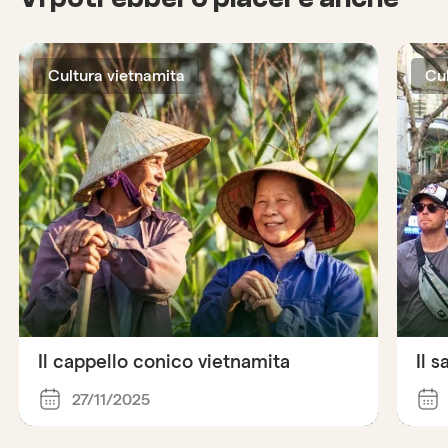
Cultura vietnamita
Cu
Il cappello conico vietnamita
Il 
27/11/2025