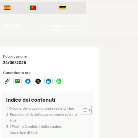
Español
Português
Deutsch
Viaggio su misura
CHI SIAMO
Pubblicazione :
24/06/2025
Condividete ora:
Indice dei contenuti
Origine della gastronomia reale di Hue
Eccezionalità della gastronomia reale di
Huê
I Piatti più celebri della cucina
imperiale di Huê