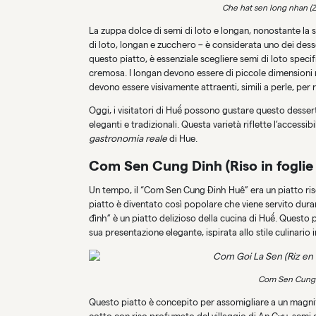
Che hat sen long nhan (Z
La zuppa dolce di semi di loto e longan, nonostante la s
di loto, longan e zucchero – è considerata uno dei dess
questo piatto, è essenziale scegliere semi di loto speci
cremosa. I longan devono essere di piccole dimensioni m
devono essere visivamente attraenti, simili a perle, per r
Oggi, i visitatori di Huế possono gustare questo dessert 
eleganti e tradizionali. Questa varietà riflette l’accessib
gastronomia reale
di Hue.
Com Sen Cung Dinh (Riso in foglie 
Un tempo, il “Com Sen Cung Đinh Huê” era un piatto rise
piatto è diventato così popolare che viene servito dura
đình” è un piatto delizioso della cucina di Huế. Questo 
sua presentazione elegante, ispirata allo stile culinario 
Com Sen Cung Di
Questo piatto è concepito per assomigliare a un magnific