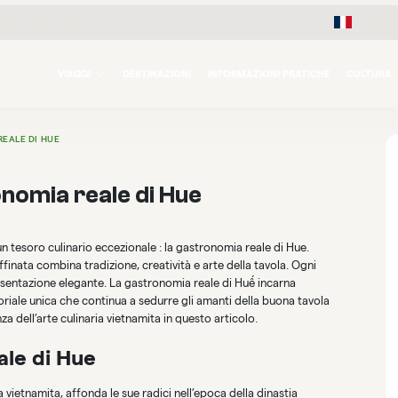
Français
orizon-vietnamviaggi.com
VIAGGI
DESTINAZIONI
INFORMAZIONI PRATICHE
CULTURA
EALE DI HUE
nomia reale di Hue
n tesoro culinario eccezionale : la gastronomia reale di Hue.
inata combina tradizione, creatività e arte della tavola. Ogni
resentazione elegante. La gastronomia reale di Huế incarna
soriale unica che continua a sedurre gli amanti della buona tavola
 dell’arte culinaria vietnamita in questo articolo.
ale di Hue
a vietnamita, affonda le sue radici nell’epoca della dinastia