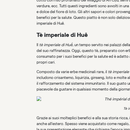
cotto con riso profumato del villaggio di An Cựu, semi di
verdure, ecc. Tutti questi ingredienti sono avvolti in u
e dolce del fiore di loto. Gli altri sapori e colori proven
benefici per la salute. Questo piatto è non solo delizi
imperiale di Huê.
Tè imperiale di Huê
Il
tè imperiale di Huế
, un tempo servito nei palazzi dell
del suo raffinatezza. Oggi, questo tè, preparato con er
consumato per i suoi benefici per la salute ed è adatto 
propri cari.
Composto da varie erbe medicinali rare, il
tè imperiale
includono crisantemo, liquirizia, ginseng, loto e molte a
il rafforzamento del sistema immunitario. Il suo gusto 
piacevole da gustare in qualsiasi momento della giorn
Tè i
Grazie ai suoi molteplici benefici e alla sua storia ricc
anche all’estero. Spesso viene acquistato come regalo, 
la sua presentazione elegante che richiama l’epoca imper