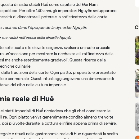
questa dinastia stabilì Huế come capitale del Đai Nam,
e politico. Per oltre 140 anni, gli imperatori Nguyên svilupparono
ssità di dimostrare il potere e la sofisticatezza della corte.
C
e sue radici nell’epoca della dinastia Nguyên
to sofisticato e le elevate esigenze, svolsero un ruolo cruciale
ra un’occasione per mostrare la ricchezza e il raffinatezza della
ziosi ma anche esteticamente gradevoli. Questa ricerca della
tecniche culinarie.
e dalle tradizioni della corte. Ogni piatto, preparato e presentato
lo e cerimoniale. Questi rituali aggiungevano una dimensione di
tanza del cibo nella cultura imperiale.
mia reale di Huê
ei piatti imperiali di Huế richiedeva che gli chef condissero le
 il re. Ogni piatto veniva generalmente condito almeno tre volte
, poi più volte durante la cottura e infine appena prima di servire.
egole e rituali nella gastronomia reale di Hue riguardanti la scelta