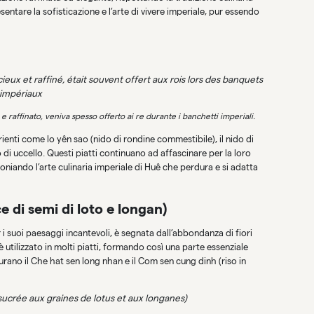
entare la sofisticazione e l’arte di vivere imperiale, pur essendo
 raffinato, veniva spesso offerto ai re durante i banchetti imperiali.
trienti come lo yên sao (nido di rondine commestibile), il nido di
o di uccello. Questi piatti continuano ad affascinare per la loro
oniando l’arte culinaria imperiale di Huê che perdura e si adatta
 di semi di loto e longan)
 i suoi paesaggi incantevoli, è segnata dall’abbondanza di fiori
 è utilizzato in molti piatti, formando così una parte essenziale
igurano il Che hat sen long nhan e il Com sen cung dinh (riso in