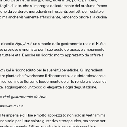
 loto, paté vietnamita (giò lụa), uova fritte, pollo, gamberi,
na foglia di loto, che si impregna delicatamente del profumo fresco
gono da verdure e ingredienti rinfrescanti, perfetti per l’estate e
oso ma anche visivamente affascinante, rendendo onore alla cucina
a dinastia
Nguyên
, è un simbolo della gastronomia reale di Huế e
be preziose e rinomato per il suo gusto delizioso, è ampiamente
a tutte le età. È anche un ricordo molto apprezzato da offrire ai
 di Huế
è riconosciuto per le sue virtù benefiche. Gli ingredienti
ltre piante che favoriscono il rilassamento, la disintossicazione e
unico, con note floreali e leggermente dolci, lo rende una bevanda
ata, aggiungendo un tocco di eleganza a ogni degustazione.
mperiale di Huê
a, il tè imperiale di Huế è molto apprezzato non solo in Vietnam ma
non solo per il suo valore gustativo e terapeutico, ma anche per
iale vietnamita. Offrire questo tè è un gesto di rispetto e