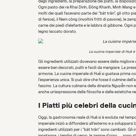
degli ingredienti, la preparazione dei piatti, la disposizion
Ogni pasto dei re Khai Dinh, Đông Khanh, Minh Mang e 
molti dei quali facevano parte dei “bát trân”, gli otto 
di fenice), il Nem công (involtini fritti di pavone), le zam
carne dei piedi d’elefante e le labbra di gibbone. Ogni pi
legno laccato dorato.
La cucina imperiale di Huê è
Gli ingredienti utilizzati dovevano essere della migliore q
essere ben decorati, puliti e facili da mangiare. La pres
armonia. La cucina imperiale di Huế si gustava prima con
l’esperienza unica. Si può dire che fosse il culmine dell’
fascino. La cultura culinaria della dinastia Nguyễn non 
anche un’espressione delle filosofie e delle estetiche n
I Piatti più celebri della cuc
Oggi, la gastronomia reale di Huê si è evoluta nel tempo
imperiale iniziò a diffondersi all’esterno e a svilupparsi
ingredienti utilizzati per i “bát trân” sono cambiati. Gli 
montagna, i tendini di cervo, le zampe d’orso, … sono st