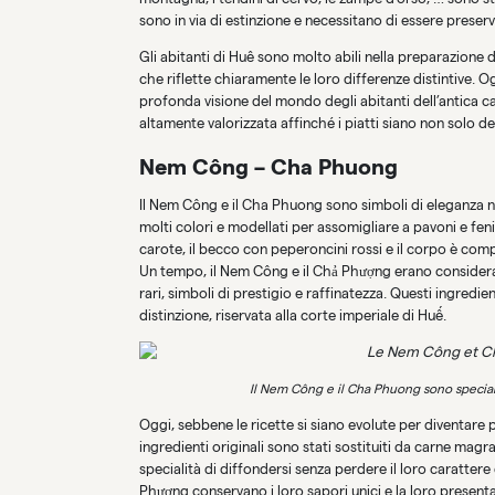
sono in via di estinzione e necessitano di essere preserv
Gli abitanti di Huê sono molto abili nella preparazione d
che riflette chiaramente le loro differenze distintive. Og
profonda visione del mondo degli abitanti dell’antica cap
altamente valorizzata affinché i piatti siano non solo d
Nem Công – Cha Phuong
Il Nem Công e il Cha Phuong sono simboli di eleganza n
molti colori e modellati per assomigliare a pavoni e fenic
carote, il becco con peperoncini rossi e il corpo è comp
Un tempo, il Nem Công e il Chả Phượng erano considerati t
rari, simboli di prestigio e raffinatezza. Questi ingredie
distinzione, riservata alla corte imperiale di Huế.
Il Nem Công e il Cha Phuong sono special
Oggi, sebbene le ricette si siano evolute per diventare p
ingredienti originali sono stati sostituiti da carne mag
specialità di diffondersi senza perdere il loro caratter
Phượng conservano i loro sapori unici e la loro presenta