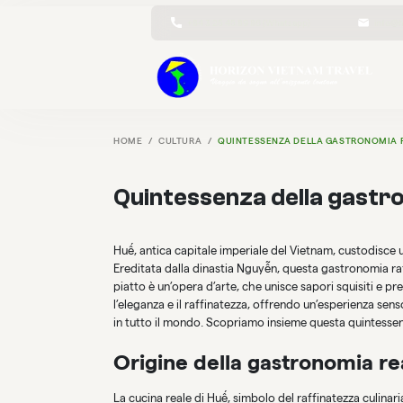
+84 3 25 45 89 86 (Whatsapp)
info@h
HOME
CULTURA
QUINTESSENZA DELLA GASTRONOMIA R
Quintessenza della gastro
Huế, antica capitale imperiale del Vietnam, custodisce u
Ereditata dalla dinastia Nguyễn, questa gastronomia raff
piatto è un’opera d’arte, che unisce sapori squisiti e p
l’eleganza e il raffinatezza, offrendo un’esperienza sen
in tutto il mondo. Scopriamo insieme questa quintessenza
Origine della gastronomia re
La cucina reale di Huế, simbolo del raffinatezza culinari