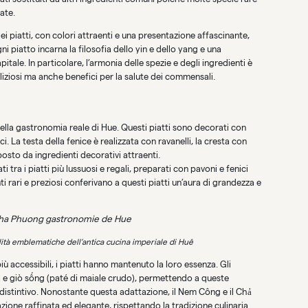
ate.
ei piatti, con colori attraenti e una presentazione affascinante,
ni piatto incarna la filosofia dello yin e dello yang e una
itale. In particolare, l’armonia delle spezie e degli ingredienti è
eliziosi ma anche benefici per la salute dei commensali.
ella gastronomia reale di Hue. Questi piatti sono decorati con
i. La testa della fenice è realizzata con ravanelli, la cresta con
osto da ingredienti decorativi attraenti.
ra i piatti più lussuosi e regali, preparati con pavoni e fenici
nti rari e preziosi conferivano a questi piatti un’aura di grandezza e
ità emblematiche dell’antica cucina imperiale di Huê
iù accessibili, i piatti hanno mantenuto la loro essenza. Gli
ra e giò sống (paté di maiale crudo), permettendo a queste
e distintivo. Nonostante questa adattazione, il Nem Công e il Chả
zione raffinata ed elegante, rispettando la tradizione culinaria