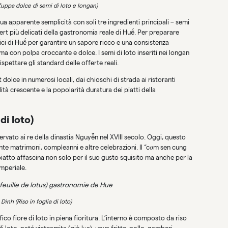
uppa dolce di semi di loto e longan)
ua apparente semplicità con soli tre ingredienti principali – semi
ert più delicati della gastronomia reale di Huế. Per preparare
fici di Huế per garantire un sapore ricco e una consistenza
a con polpa croccante e dolce. I semi di loto inseriti nei longan
ispettare gli standard delle offerte reali.
dolce in numerosi locali, dai chioschi di strada ai ristoranti
ilità crescente e la popolarità duratura dei piatti della
di loto)
rvato ai re della dinastia Nguyễn nel XVIII secolo. Oggi, questo
nte matrimoni, compleanni e altre celebrazioni. Il “cơm sen cung
piatto affascina non solo per il suo gusto squisito ma anche per la
imperiale.
nh (Riso in foglia di loto)
o fiore di loto in piena fioritura. L’interno è composto da riso