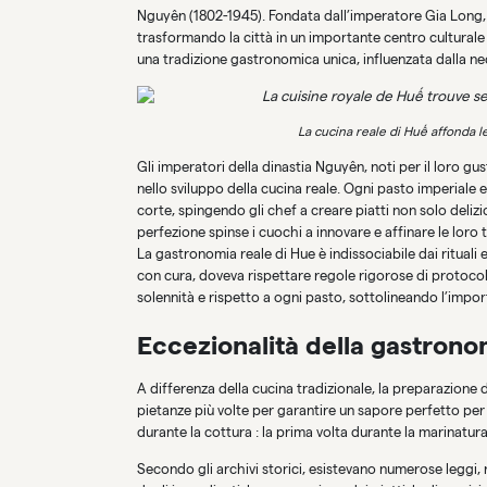
Nguyên (1802-1945). Fondata dall’imperatore Gia Long, 
trasformando la città in un importante centro culturale 
una tradizione gastronomica unica, influenzata dalla nece
La cucina reale di Huế affonda l
Gli imperatori della dinastia Nguyên, noti per il loro gus
nello sviluppo della cucina reale. Ogni pasto imperiale e
corte, spingendo gli chef a creare piatti non solo deli
perfezione spinse i cuochi a innovare e affinare le loro 
La gastronomia reale di Hue è indissociabile dai rituali 
con cura, doveva rispettare regole rigorose di protocol
solennità e rispetto a ogni pasto, sottolineando l’impor
Eccezionalità della gastrono
A differenza della cucina tradizionale, la preparazione d
pietanze più volte per garantire un sapore perfetto per
durante la cottura : la prima volta durante la marinatura
Secondo gli archivi storici, esistevano numerose leggi, r