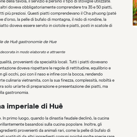
e della tavola, il servizio e persino il tipo di stoviglie utilizzate.
altri doveva obbligatoriamente comprendere tra 35 e 50 piatti,
piatti più preziosi. Questi piatti comprendevano il Cha phuong (paté
pe d’orso, la pelle di bufalo di montagna, il nido di rondine, la
atto doveva essere servito in ciotole e piatti, posti in scatole di
 decorata in modo elaborato e attraente
ualità, provenienti da specialità locali. Tutti i piatti dovevano
entazione doveva rispettare le regole di rettitudine, equilibrio e
 gli occhi, poi con il naso e infine con la bocca, rendendo
arte culinaria vietnamita, con la sua finezza, complessità, nobiltà e
era solo un’arte di preparazione e presentazione dei piatti, ma
ella gastronomia.
ina imperiale di Huê
. In primo luogo, quando la dinastia feudale declinò, la cucina
 brillantemente basandosi sulla cucina popolare. Inoltre, gli
ingredienti provenienti da animali rari, come la pelle di bufalo di
ati sostituiti da altri ingredienti comuni poiché molte specie rare