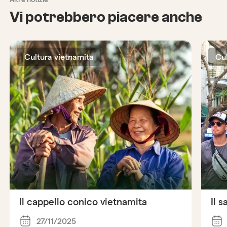
Vi potrebbero piacere anche
Cultura vietnamita
Cu
Il cappello conico vietnamita
Il 
27/11/2025