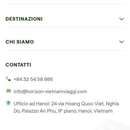
Viaggio classico in Vietnam
DESTINAZIONI
Vietnam con bambini
Vietnam
Luna di miele in Vietnam
CHI SIAMO
Cambogia
Avventura in Vietnam
Le nostre 4 garanzie
Laos
Vietnam e Cambogia
CONTATTI
I nostri clienti
Thailandia
Multi paesi
+84 32 54 58 986
La nostra filosofia
Viaggio multi-paese
info@horizon-vietnamviaggi.com
Viaggio responsabile
Ufficio ad Hanoi: 24 via Hoang Quoc Viet, Nghia
La nostra licenza internazionale
Do, Palazzo An Phu, 9° piano, Hanoi, Vietnam
Iscriviti alla nostra
Condizioni di vendita
newsletter