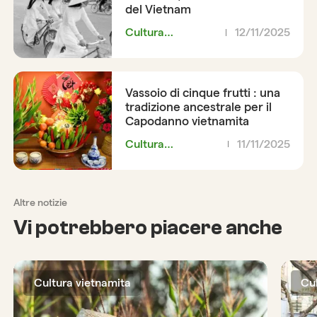
del Vietnam
Cultura
12/11/2025
vietnamita
Vassoio di cinque frutti : una
tradizione ancestrale per il
Capodanno vietnamita
Cultura
11/11/2025
vietnamita
Altre notizie
Vi potrebbero piacere anche
Cultura vietnamita
Cu