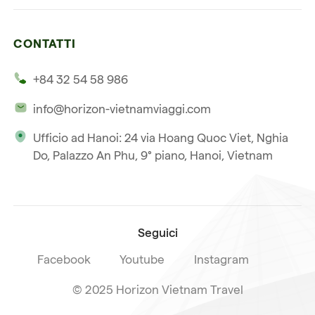
Cambogia
Avventura in Vietnam
Le nostre 4 garanzie
Laos
Vietnam e Cambogia
CONTATTI
I nostri clienti
Thailandia
Multi paesi
+84 32 54 58 986
La nostra filosofia
Viaggio multi-paese
info@horizon-vietnamviaggi.com
Viaggio responsabile
Ufficio ad Hanoi: 24 via Hoang Quoc Viet, Nghia
La nostra licenza internazionale
Do, Palazzo An Phu, 9° piano, Hanoi, Vietnam
Iscriviti alla nostra
Condizioni di vendita
newsletter
Seguici
Facebook
Youtube
Instagram
© 2025 Horizon Vietnam Travel