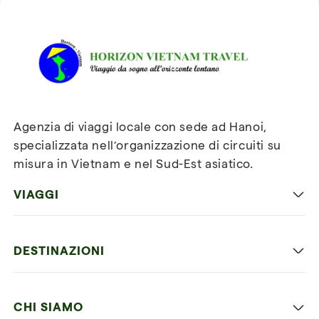
Recensioni su Horizon
Vietnam Travel
Agenzia di viaggi locale con sede ad Hanoi,
specializzata nell’organizzazione di circuiti su
misura in Vietnam e nel Sud-Est asiatico.
VIAGGI
Viaggio classico in Vietnam
DESTINAZIONI
Vietnam con bambini
Vietnam
Luna di miele in Vietnam
CHI SIAMO