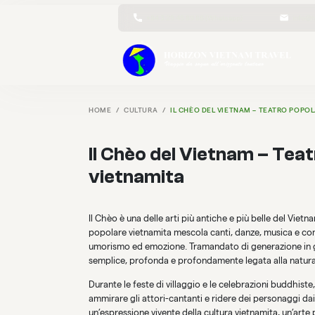
+84 3 25 45 89 86 (Whatsapp)
info@h
HOME
CULTURA
IL CHÈO DEL VIETNAM – TEATRO POPO
Il Chèo del Vietnam – Tea
vietnamita
Il Chèo è una delle arti più antiche e più belle del Viet
popolare vietnamita mescola canti, danze, musica e com
umorismo ed emozione. Tramandato di generazione in gen
semplice, profonda e profondamente legata alla natura
Durante le feste di villaggio e le celebrazioni buddhiste
ammirare gli attori-cantanti e ridere dei personaggi dai
un’espressione vivente della cultura vietnamita, un’arte 