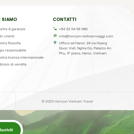
I SIAMO
CONTATTI
l
ostre 4 garanzie
+84 32 54 58 986
tri clienti
info@horizon-vietnamviaggi.com
stra filosofia
Ufficio ad Hanoi: 24 via Hoang
Quoc Viet, Nghia Do, Palazzo An
gio responsabile
Phu, 9° piano, Hanoi, Vietnam
ostra licenza internazionale
izioni di vendita
© 2025 Horizon Vietnam Travel
r
Iscriviti