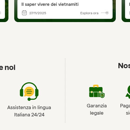
Il saper vivere dei vietnamiti
27/11/2025
Esplora ora
Nos
e noi
Garanzia
Pag
Assistenza in lingua
legale
s
Italiana 24/24