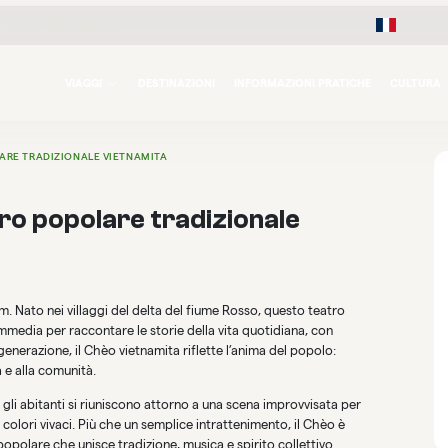
Français
orizon-vietnamviaggi.com
VIAGGI
DESTINAZIONI
INFORMAZIONI PRATICHE
CULTURA
LARE TRADIZIONALE VIETNAMITA
tro popolare tradizionale
nam. Nato nei villaggi del delta del fiume Rosso, questo teatro
media per raccontare le storie della vita quotidiana, con
erazione, il Chèo vietnamita riflette l’anima del popolo:
 e alla comunità.
, gli abitanti si riuniscono attorno a una scena improvvisata per
 colori vivaci. Più che un semplice intrattenimento, il Chèo è
popolare che unisce tradizione, musica e spirito collettivo.