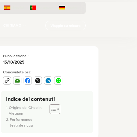
Español
Português
Deutsch
Viaggio su misura
CHI SIAMO
Pubblicazione :
13/10/2025
Condividete ora:
Indice dei contenuti
Origine del Cheo in
Vietnam
Performance
teatrale ricca