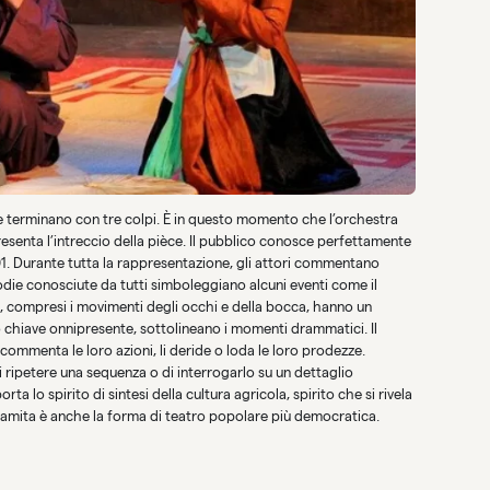
che terminano con tre colpi. È in questo momento che l’orchestra
presenta l’intreccio della pièce. Il pubblico conosce perfettamente
501. Durante tutta la rappresentazione, gli attori commentano
odie conosciute da tutti simboleggiano alcuni eventi come il
ori, compresi i movimenti degli occhi e della bocca, hanno un
io chiave onnipresente, sottolineano i momenti drammatici. Il
 commenta le loro azioni, li deride o loda le loro prodezze.
di ripetere una sequenza o di interrogarlo su un dettaglio
porta lo spirito di sintesi della cultura agricola, spirito che si rivela
amita è anche la forma di teatro popolare più democratica.