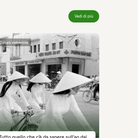
Vedi di più
Cultura vietnamita
Tutto quello che c’è da sapere sull’ao dai,