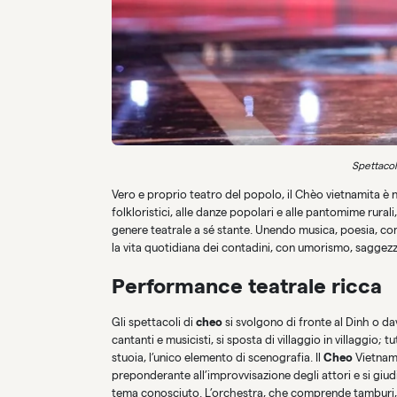
Spettacol
Vero e proprio teatro del popolo, il Chèo vietnamita è nato
folkloristici, alle danze popolari e alle pantomime rural
genere teatrale a sé stante. Unendo musica, poesia, comm
la vita quotidiana dei contadini, con umorismo, saggez
Performance teatrale ricca
Gli spettacoli di
cheo
si svolgono di fronte al Dinh o d
cantanti e musicisti, si sposta di villaggio in villaggio; 
stuoia, l’unico elemento di scenografia. Il
Cheo
Vietnam 
preponderante all’improvvisazione degli attori e si giud
tema conosciuto. L’orchestra, che comprende tamburi, g