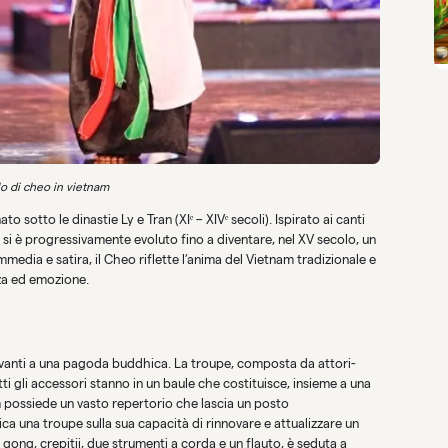
o di cheo in vietnam
 sotto le dinastie Ly e Tran (XIᵉ – XIVᵉ secoli). Ispirato ai canti
i, si è progressivamente evoluto fino a diventare, nel XV secolo, un
edia e satira, il Cheo riflette l’anima del Vietnam tradizionale e
za ed emozione.
avanti a una pagoda buddhica. La troupe, composta da attori-
tutti gli accessori stanno in un baule che costituisce, insieme a una
possiede un vasto repertorio che lascia un posto
ica una troupe sulla sua capacità di rinnovare e attualizzare un
ong, crepitii, due strumenti a corda e un flauto, è seduta a