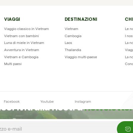
VIAGGI
DESTINAZIONI
CH
Recensioni su Horizon Vietnam Trave
Viaggio classico in Vietnam
Vietnam
Le n
Vietnam con bambini
Cambogia
I nos
Luna di miele in Vietnam
Laos
La no
Avventura in Vietnam
Thailandia
Viag
Vietnam e Cambogia
Viaggio multi-paese
La n
Multi paesi
Cond
Facebook
Youtube
Instagram
Iscriviti alla nostra
newslette