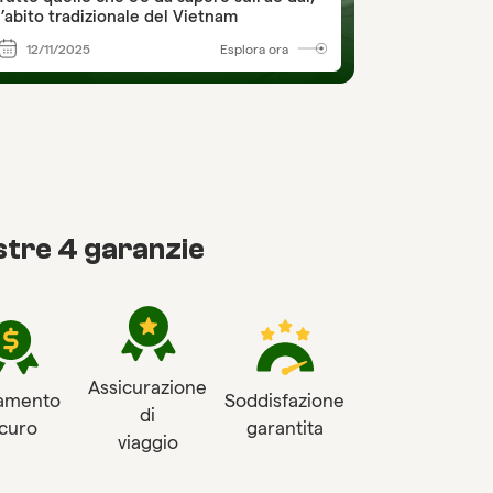
l’abito tradizionale del Vietnam
12/11/2025
Esplora ora
tre 4 garanzie
Assicurazione
amento
Soddisfazione
di
icuro
garantita
viaggio