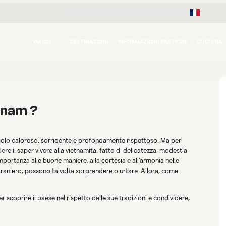
Français
orizon-vietnamviaggi.com
VIAGGI
DESTINAZIONI
INFORMAZIONI PRATICHE
CULTURA
tnam ?
opolo caloroso, sorridente e profondamente rispettoso. Ma per
 il saper vivere alla vietnamita, fatto di delicatezza, modestia
importanza alle buone maniere, alla cortesia e all’armonia nelle
straniero, possono talvolta sorprendere o urtare. Allora, come
r scoprire il paese nel rispetto delle sue tradizioni e condividere,