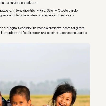
la tua salute » o « salute ».
uttosto, in tono divertito : « Riso, Sale ! ». Queste parole
iano la fortuna, la salute e la prosperità : il riso evoca
n ci si agita. Secondo una vecchia credenza, basta far girare
e il treppiede del focolare con una bacchetta per scongiurare la