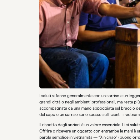
I saluti si fanno generalmente con un sorriso e un legge
grandi città o negli ambienti professionali, ma resta più 
accompagnata da una mano appoggiata sul braccio dell’a
del capo o un sorriso sono spesso sufficienti : i vietnam
Il rispetto degli anziani è un valore essenziale. Li si salut
Offrire o ricevere un oggetto con entrambe le mani è un
parola semplice in vietnamita — “Xin chào” (buongiorno