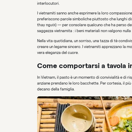
interlocutori.
I vietnamiti sanno anche esprimere la loro compassion
preferiscono parole simboliche piuttosto che lunghi disc
thay người) — per consolare qualcuno che ha perso del
saggezza vietnamita : i beni materiali non valgono nulla
Nella vita quotidiana, un sorriso, una tazza di tè condi
creare un legame sincero. I vietnamiti apprezzano la mo
vera eleganza del cuore.
Come comportarsi a tavola i
In Vietnam, il pasto è un momento di convivialità e di ri
anziane prendano le loro bacchette. Per cortesia, il più
decano della famiglia.