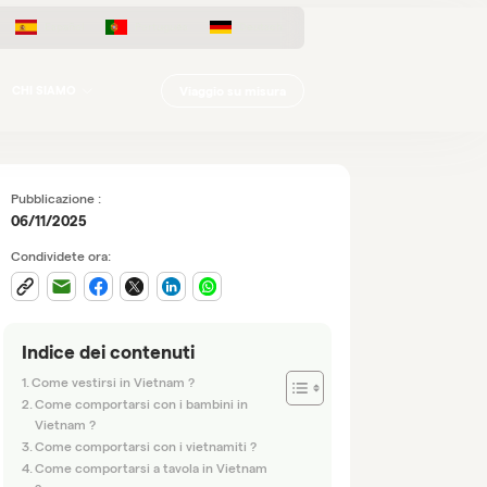
Español
Português
Deutsch
Viaggio su misura
CHI SIAMO
Pubblicazione :
06/11/2025
Condividete ora:
Indice dei contenuti
Come vestirsi in Vietnam ?
Come comportarsi con i bambini in
Vietnam ?
Come comportarsi con i vietnamiti ?
Come comportarsi a tavola in Vietnam