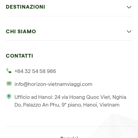
Viaggio classico in Vietnam
DESTINAZIONI
Vietnam con bambini
Vietnam
Luna di miele in Vietnam
CHI SIAMO
Cambogia
Avventura in Vietnam
Le nostre 4 garanzie
Laos
Vietnam e Cambogia
CONTATTI
I nostri clienti
Thailandia
Multi paesi
+84 32 54 58 986
La nostra filosofia
Viaggio multi-paese
info@horizon-vietnamviaggi.com
Viaggio responsabile
Ufficio ad Hanoi: 24 via Hoang Quoc Viet, Nghia
La nostra licenza internazionale
Do, Palazzo An Phu, 9° piano, Hanoi, Vietnam
Iscriviti alla nostra
Condizioni di vendita
newsletter