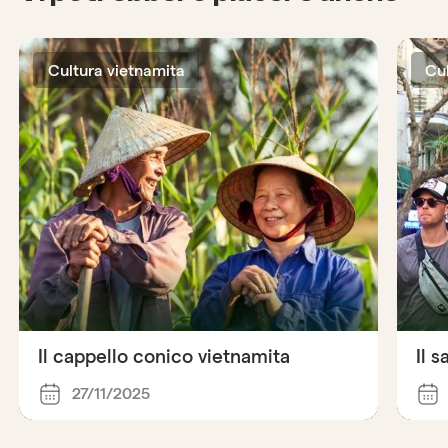
Cultura vietnamita
Cu
Il cappello conico vietnamita
Il 
27/11/2025