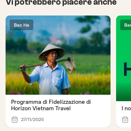
Vi potrebbero piacere anche
Bac Ha
Ba
Programma di Fidelizzazione di
Horizon Vietnam Travel
I n
27/11/2025