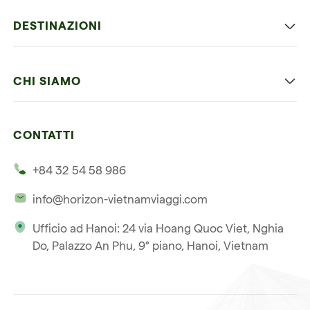
Viaggio classico in Vietnam
DESTINAZIONI
Vietnam con bambini
Vietnam
Luna di miele in Vietnam
CHI SIAMO
Cambogia
Avventura in Vietnam
Le nostre 4 garanzie
Laos
Vietnam e Cambogia
CONTATTI
I nostri clienti
Thailandia
Multi paesi
+84 32 54 58 986
La nostra filosofia
Viaggio multi-paese
info@horizon-vietnamviaggi.com
Viaggio responsabile
Ufficio ad Hanoi: 24 via Hoang Quoc Viet, Nghia
La nostra licenza internazionale
Do, Palazzo An Phu, 9° piano, Hanoi, Vietnam
Iscriviti alla nostra
Condizioni di vendita
newsletter