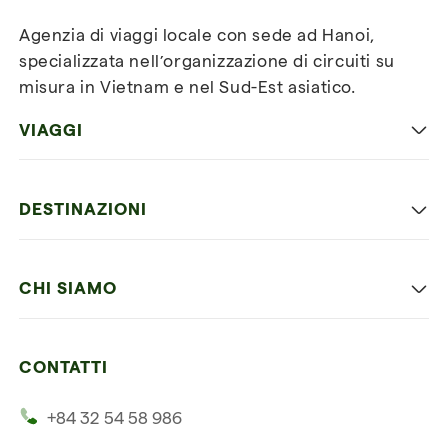
Agenzia di viaggi locale con sede ad Hanoi,
specializzata nell’organizzazione di circuiti su
misura in Vietnam e nel Sud-Est asiatico.
VIAGGI
Viaggio classico in Vietnam
DESTINAZIONI
Vietnam con bambini
Vietnam
Luna di miele in Vietnam
CHI SIAMO
Cambogia
Avventura in Vietnam
Le nostre 4 garanzie
Laos
Vietnam e Cambogia
CONTATTI
I nostri clienti
Thailandia
Multi paesi
+84 32 54 58 986
La nostra filosofia
Viaggio multi-paese