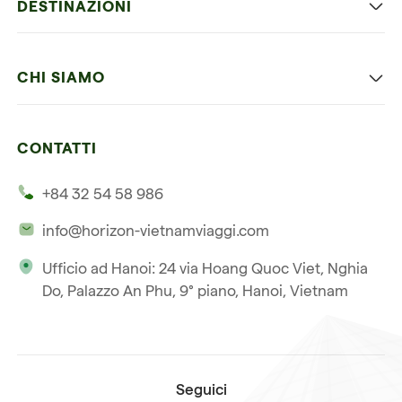
DESTINAZIONI
Vietnam con bambini
Vietnam
Luna di miele in Vietnam
CHI SIAMO
Cambogia
Avventura in Vietnam
Le nostre 4 garanzie
Laos
Vietnam e Cambogia
CONTATTI
I nostri clienti
Thailandia
Multi paesi
+84 32 54 58 986
La nostra filosofia
Viaggio multi-paese
info@horizon-vietnamviaggi.com
Viaggio responsabile
Ufficio ad Hanoi: 24 via Hoang Quoc Viet, Nghia
La nostra licenza internazionale
Do, Palazzo An Phu, 9° piano, Hanoi, Vietnam
Iscriviti alla nostra
Condizioni di vendita
newsletter
Seguici