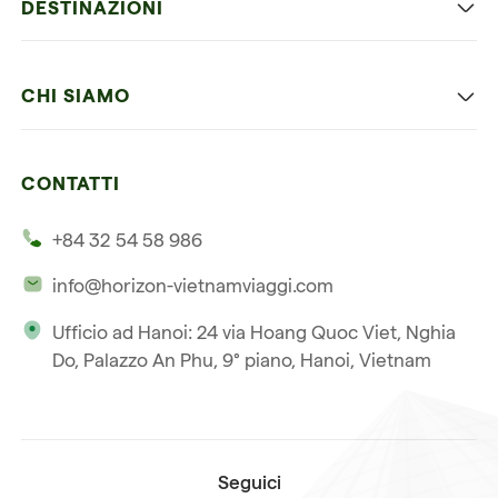
DESTINAZIONI
Vietnam con bambini
Vietnam
Luna di miele in Vietnam
CHI SIAMO
Cambogia
Avventura in Vietnam
Le nostre 4 garanzie
Laos
Vietnam e Cambogia
CONTATTI
I nostri clienti
Thailandia
Multi paesi
+84 32 54 58 986
La nostra filosofia
Viaggio multi-paese
info@horizon-vietnamviaggi.com
Viaggio responsabile
Ufficio ad Hanoi: 24 via Hoang Quoc Viet, Nghia
La nostra licenza internazionale
Do, Palazzo An Phu, 9° piano, Hanoi, Vietnam
Iscriviti alla nostra
Condizioni di vendita
newsletter
Seguici