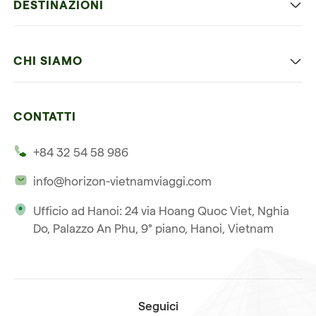
DESTINAZIONI
Vietnam con bambini
Vietnam
Luna di miele in Vietnam
CHI SIAMO
Cambogia
Avventura in Vietnam
Le nostre 4 garanzie
Laos
Vietnam e Cambogia
CONTATTI
I nostri clienti
Thailandia
Multi paesi
+84 32 54 58 986
La nostra filosofia
Viaggio multi-paese
info@horizon-vietnamviaggi.com
Viaggio responsabile
Ufficio ad Hanoi: 24 via Hoang Quoc Viet, Nghia
La nostra licenza internazionale
Do, Palazzo An Phu, 9° piano, Hanoi, Vietnam
Iscriviti alla nostra
Condizioni di vendita
newsletter
Seguici