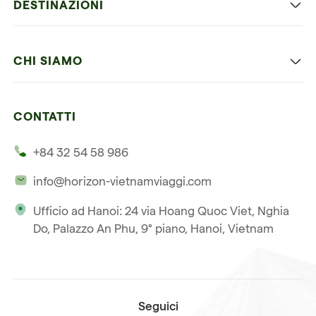
DESTINAZIONI
Vietnam con bambini
Vietnam
Luna di miele in Vietnam
CHI SIAMO
Cambogia
Avventura in Vietnam
Le nostre 4 garanzie
Laos
Vietnam e Cambogia
CONTATTI
I nostri clienti
Thailandia
Multi paesi
+84 32 54 58 986
La nostra filosofia
Viaggio multi-paese
info@horizon-vietnamviaggi.com
Viaggio responsabile
Ufficio ad Hanoi: 24 via Hoang Quoc Viet, Nghia
La nostra licenza internazionale
Do, Palazzo An Phu, 9° piano, Hanoi, Vietnam
Iscriviti alla nostra
Condizioni di vendita
newsletter
Seguici