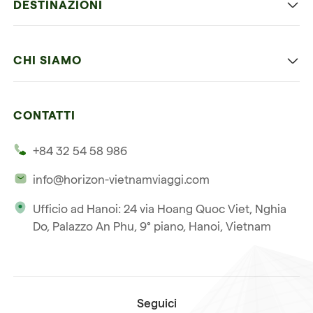
DESTINAZIONI
Vietnam con bambini
Vietnam
Luna di miele in Vietnam
CHI SIAMO
Cambogia
Avventura in Vietnam
Le nostre 4 garanzie
Laos
Vietnam e Cambogia
CONTATTI
I nostri clienti
Thailandia
Multi paesi
+84 32 54 58 986
La nostra filosofia
Viaggio multi-paese
info@horizon-vietnamviaggi.com
Viaggio responsabile
Ufficio ad Hanoi: 24 via Hoang Quoc Viet, Nghia
La nostra licenza internazionale
Do, Palazzo An Phu, 9° piano, Hanoi, Vietnam
Iscriviti alla nostra
Condizioni di vendita
newsletter
Seguici