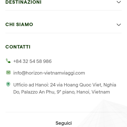
DESTINAZIONI
Vietnam con bambini
Vietnam
Luna di miele in Vietnam
CHI SIAMO
Cambogia
Avventura in Vietnam
Le nostre 4 garanzie
Laos
Vietnam e Cambogia
CONTATTI
I nostri clienti
Thailandia
Multi paesi
+84 32 54 58 986
La nostra filosofia
Viaggio multi-paese
info@horizon-vietnamviaggi.com
Viaggio responsabile
Ufficio ad Hanoi: 24 via Hoang Quoc Viet, Nghia
La nostra licenza internazionale
Do, Palazzo An Phu, 9° piano, Hanoi, Vietnam
Iscriviti alla nostra
Condizioni di vendita
newsletter
Seguici