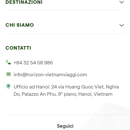
DESTINAZIONI
Vietnam con bambini
Vietnam
Luna di miele in Vietnam
CHI SIAMO
Cambogia
Avventura in Vietnam
Le nostre 4 garanzie
Laos
Vietnam e Cambogia
CONTATTI
I nostri clienti
Thailandia
Multi paesi
+84 32 54 58 986
La nostra filosofia
Viaggio multi-paese
info@horizon-vietnamviaggi.com
Viaggio responsabile
Ufficio ad Hanoi: 24 via Hoang Quoc Viet, Nghia
La nostra licenza internazionale
Do, Palazzo An Phu, 9° piano, Hanoi, Vietnam
Iscriviti alla nostra
Condizioni di vendita
newsletter
Seguici