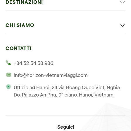
DESTINAZIONI
Vietnam con bambini
Vietnam
Luna di miele in Vietnam
CHI SIAMO
Cambogia
Avventura in Vietnam
Le nostre 4 garanzie
Laos
Vietnam e Cambogia
CONTATTI
I nostri clienti
Thailandia
Multi paesi
+84 32 54 58 986
La nostra filosofia
Viaggio multi-paese
info@horizon-vietnamviaggi.com
Viaggio responsabile
Ufficio ad Hanoi: 24 via Hoang Quoc Viet, Nghia
La nostra licenza internazionale
Do, Palazzo An Phu, 9° piano, Hanoi, Vietnam
Iscriviti alla nostra
Condizioni di vendita
newsletter
Seguici