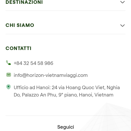
DESTINAZIONI
Vietnam con bambini
Vietnam
Luna di miele in Vietnam
CHI SIAMO
Cambogia
Avventura in Vietnam
Le nostre 4 garanzie
Laos
Vietnam e Cambogia
CONTATTI
I nostri clienti
Thailandia
Multi paesi
+84 32 54 58 986
La nostra filosofia
Viaggio multi-paese
info@horizon-vietnamviaggi.com
Viaggio responsabile
Ufficio ad Hanoi: 24 via Hoang Quoc Viet, Nghia
La nostra licenza internazionale
Do, Palazzo An Phu, 9° piano, Hanoi, Vietnam
Iscriviti alla nostra
Condizioni di vendita
newsletter
Seguici