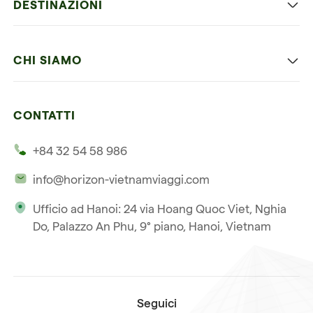
DESTINAZIONI
Vietnam con bambini
Vietnam
Luna di miele in Vietnam
CHI SIAMO
Cambogia
Avventura in Vietnam
Le nostre 4 garanzie
Laos
Vietnam e Cambogia
CONTATTI
I nostri clienti
Thailandia
Multi paesi
+84 32 54 58 986
La nostra filosofia
Viaggio multi-paese
info@horizon-vietnamviaggi.com
Viaggio responsabile
Ufficio ad Hanoi: 24 via Hoang Quoc Viet, Nghia
La nostra licenza internazionale
Do, Palazzo An Phu, 9° piano, Hanoi, Vietnam
Iscriviti alla nostra
Condizioni di vendita
newsletter
Seguici