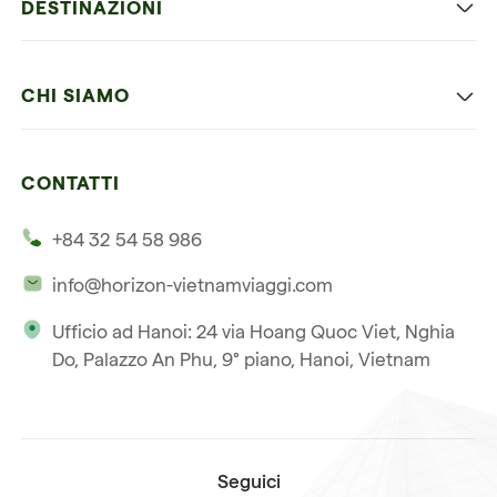
DESTINAZIONI
Vietnam con bambini
Vietnam
Luna di miele in Vietnam
CHI SIAMO
Cambogia
Avventura in Vietnam
Le nostre 4 garanzie
Laos
Vietnam e Cambogia
CONTATTI
I nostri clienti
Thailandia
Multi paesi
+84 32 54 58 986
La nostra filosofia
Viaggio multi-paese
info@horizon-vietnamviaggi.com
Viaggio responsabile
Ufficio ad Hanoi: 24 via Hoang Quoc Viet, Nghia
La nostra licenza internazionale
Do, Palazzo An Phu, 9° piano, Hanoi, Vietnam
Iscriviti alla nostra
Condizioni di vendita
newsletter
Seguici