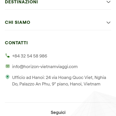
DESTINAZIONI
Vietnam con bambini
Vietnam
Luna di miele in Vietnam
CHI SIAMO
Cambogia
Avventura in Vietnam
Le nostre 4 garanzie
Laos
Vietnam e Cambogia
CONTATTI
I nostri clienti
Thailandia
Multi paesi
+84 32 54 58 986
La nostra filosofia
Viaggio multi-paese
info@horizon-vietnamviaggi.com
Viaggio responsabile
Ufficio ad Hanoi: 24 via Hoang Quoc Viet, Nghia
La nostra licenza internazionale
Do, Palazzo An Phu, 9° piano, Hanoi, Vietnam
Iscriviti alla nostra
Condizioni di vendita
newsletter
Seguici