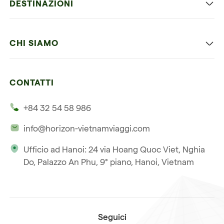
DESTINAZIONI
Vietnam con bambini
Vietnam
Luna di miele in Vietnam
CHI SIAMO
Cambogia
Avventura in Vietnam
Le nostre 4 garanzie
Laos
Vietnam e Cambogia
CONTATTI
I nostri clienti
Thailandia
Multi paesi
+84 32 54 58 986
La nostra filosofia
Viaggio multi-paese
info@horizon-vietnamviaggi.com
Viaggio responsabile
Ufficio ad Hanoi: 24 via Hoang Quoc Viet, Nghia
La nostra licenza internazionale
Do, Palazzo An Phu, 9° piano, Hanoi, Vietnam
Iscriviti alla nostra
Condizioni di vendita
newsletter
Seguici