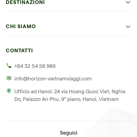
DESTINAZIONI
Vietnam con bambini
Vietnam
Luna di miele in Vietnam
CHI SIAMO
Cambogia
Avventura in Vietnam
Le nostre 4 garanzie
Laos
Vietnam e Cambogia
CONTATTI
I nostri clienti
Thailandia
Multi paesi
+84 32 54 58 986
La nostra filosofia
Viaggio multi-paese
info@horizon-vietnamviaggi.com
Viaggio responsabile
Ufficio ad Hanoi: 24 via Hoang Quoc Viet, Nghia
La nostra licenza internazionale
Do, Palazzo An Phu, 9° piano, Hanoi, Vietnam
Iscriviti alla nostra
Condizioni di vendita
newsletter
Seguici