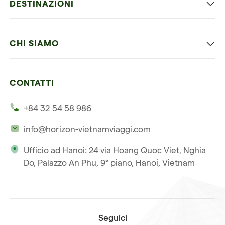
DESTINAZIONI
Vietnam con bambini
Vietnam
Luna di miele in Vietnam
CHI SIAMO
Cambogia
Avventura in Vietnam
Le nostre 4 garanzie
Laos
Vietnam e Cambogia
CONTATTI
I nostri clienti
Thailandia
Multi paesi
+84 32 54 58 986
La nostra filosofia
Viaggio multi-paese
info@horizon-vietnamviaggi.com
Viaggio responsabile
Ufficio ad Hanoi: 24 via Hoang Quoc Viet, Nghia
La nostra licenza internazionale
Do, Palazzo An Phu, 9° piano, Hanoi, Vietnam
Iscriviti alla nostra
Condizioni di vendita
newsletter
Seguici