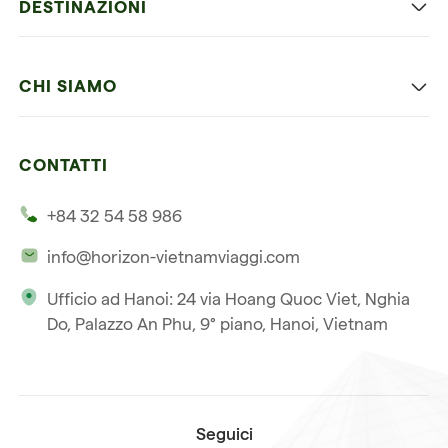
DESTINAZIONI
Vietnam con bambini
Vietnam
Luna di miele in Vietnam
CHI SIAMO
Cambogia
Avventura in Vietnam
Le nostre 4 garanzie
Laos
Vietnam e Cambogia
CONTATTI
I nostri clienti
Thailandia
Multi paesi
+84 32 54 58 986
La nostra filosofia
Viaggio multi-paese
info@horizon-vietnamviaggi.com
Viaggio responsabile
Ufficio ad Hanoi: 24 via Hoang Quoc Viet, Nghia
La nostra licenza internazionale
Do, Palazzo An Phu, 9° piano, Hanoi, Vietnam
Iscriviti alla nostra
Condizioni di vendita
newsletter
Seguici